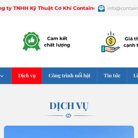
TNHH Kỹ Thuật Cơ Khí Container TÙNG DƯƠNG chuyên mua
info@contai
Cam kết
Giá t
chất lượng
cạnh 
Dịch vụ
Công trình nổi bật
Tin tức
L
DỊCH VỤ