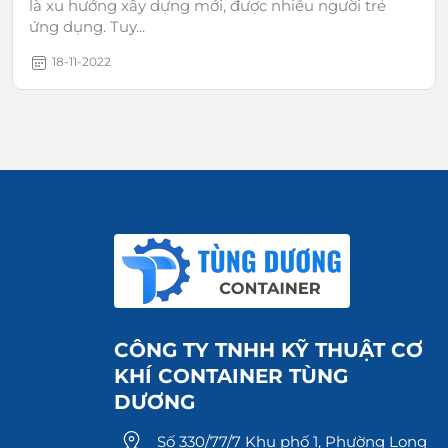
là xu hướng xây dựng mới, được nhiều người trẻ
ứng dụng. Tuy...
18-11-2022
CÔNG TY TNHH KỸ THUẬT CƠ
KHÍ CONTAINER TÙNG
DƯƠNG
Số 330/77/7 Khu phố 1, Phường Long