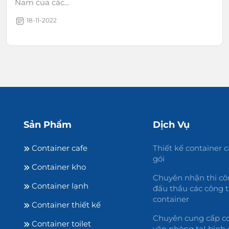
Nam của các...
18-11-2022
Sản Phẩm
Dịch Vụ
Container cafe
Thiết kế container c
gói
Container kho
Chuyên nhận thi cô
Container lạnh
đấu thầu các công t
container
Container thiết kế
Chuyên cung cấp co
Container toilet
văn phòng tạI bình