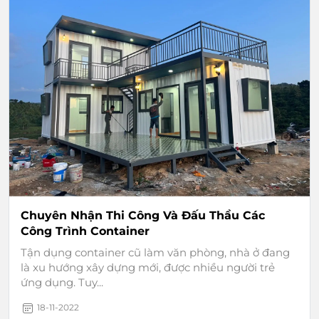
Chuyên Nhận Thi Công Và Đấu Thầu Các
Công Trình Container
Tận dụng container cũ làm văn phòng, nhà ở đang
là xu hướng xây dựng mới, được nhiều người trẻ
ứng dụng. Tuy...
18-11-2022