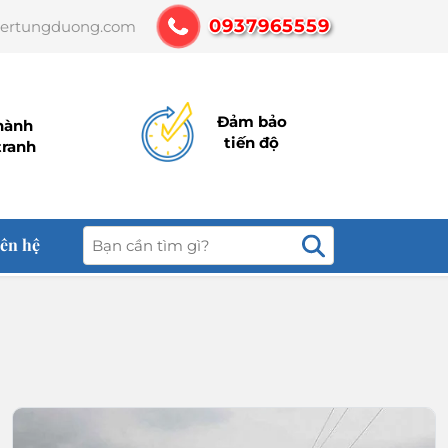
0937965559
 bán thiết kế các loại thùng container, nhà container
nertungduong.com
Đảm bảo
hành
tiến độ
tranh
iên hệ