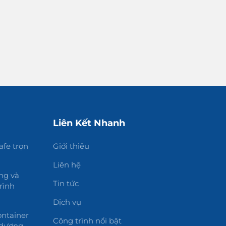
Liên Kết Nhanh
afe trọn
Giới thiệu
Liên hệ
ng và
Tin tức
rình
Dịch vụ
ntainer
Công trình nổi bật
 dương