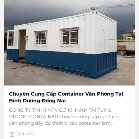
Chuyên Cung Cấp Container Văn Phòng TạI
Bình Dương Đồng Nai
CÔNG TY TNHH MTV CỚ KHÍ VẬN TẢI TÙNG
DƯƠNG CONTAINER chuyên cung cấp container
văn phòng đầy đủ thiết bị,các container làm...
18-11-2022