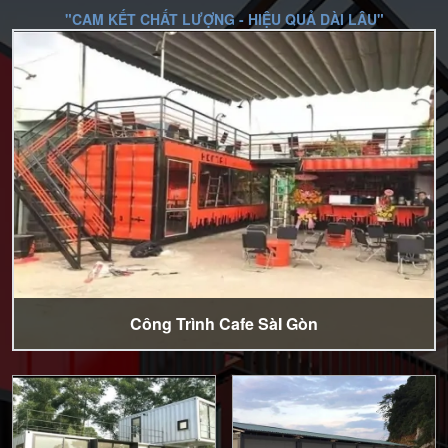
"CAM KẾT CHẤT LƯỢNG - HIỆU QUẢ DÀI LÂU"
Công Trình Cafe SàI Gòn