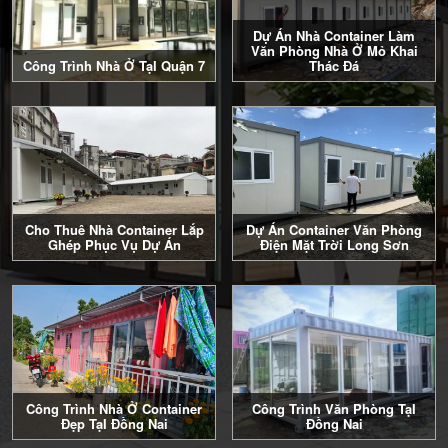
Dự Án Nhà Container Làm
Văn Phòng Nhà Ở Mỏ Khai
Công Trình Nhà Ở TạI Quận 7
Thác Đá
Cho Thuê Nhà Container Lắp
Dự Án Container Văn Phòng
Ghép Phục Vụ Dự Án
Điện Mặt Trời Long Sơn
Công Trình Nhà Ở Container
Công Trình Văn Phòng TạI
Đẹp TạI Đồng Nai
Đồng Nai