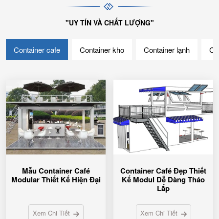
"UY TÍN VÀ CHẤT LƯỢNG"
Container cafe
Container kho
Container lạnh
Con
Mẫu Container Café
Container Café Đẹp Thiết
Modular Thiết Kế Hiện Đại
Kế Modul Dễ Dàng Tháo
Lắp
Xem Chi Tiết
Xem Chi Tiết